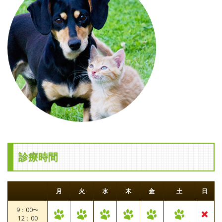
診療時間
月
火
水
木
金
土
日
9：00〜
12：00