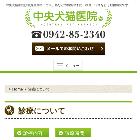
中央犬猫医院は佐賀県鳥栖市で犬、猫などの病気の予防、検査、治療を行う動物病院です。
Toggle
メニュー
navigation
Home
診療について
診療について
診療内容
診療時間