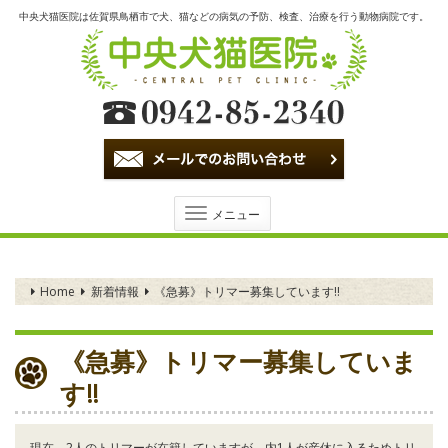
中央犬猫医院は佐賀県鳥栖市で犬、猫などの病気の予防、検査、治療を行う動物病院です。
Toggle
メニュー
navigation
Home
新着情報
《急募》トリマー募集しています‼️
《急募》トリマー募集していま
す‼️
現在、2人のトリマーが在籍していますが、内1人が産休に入るためトリ