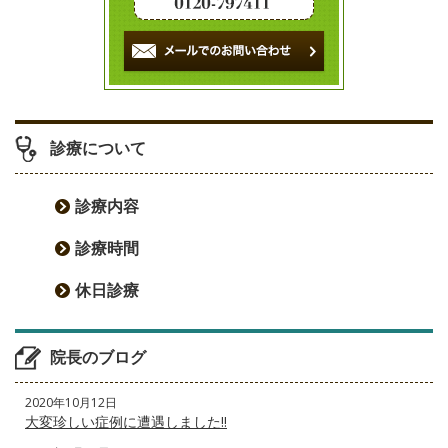
シ
ョ
ン
診療について
診療内容
診療時間
休日診療
院長のブログ
2020年10月12日
大変珍しい症例に遭遇しました‼️