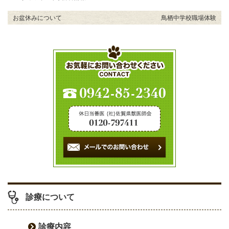
お盆休みについて
鳥栖中学校職場体験
投
稿
ナ
ビ
ゲ
ー
シ
ョ
ン
診療について
診療内容