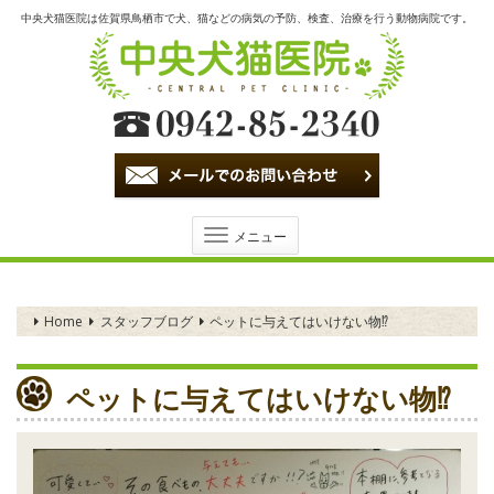
中央犬猫医院は佐賀県鳥栖市で犬、猫などの病気の予防、検査、治療を行う動物病院です。
Toggle
メニュー
navigation
Home
スタッフブログ
ペットに与えてはいけない物⁉️
ペットに与えてはいけない物⁉️