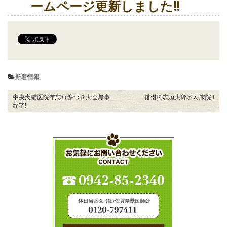
ームページ更新しました‼️
新着情報
中央犬猫医院年忘れ餅つき大会無事
俳優の志垣太郎さん来院‼️
終了‼️
投
稿
ナ
ビ
ゲ
ー
シ