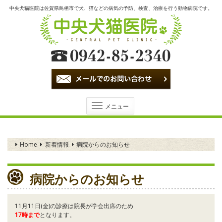
中央犬猫医院は佐賀県鳥栖市で犬、猫などの病気の予防、検査、治療を行う動物病院です。
Toggle
メニュー
navigation
Home
新着情報
病院からのお知らせ
病院からのお知らせ
11月11日(金)の診療は院長が学会出席のため
17時まで
となります。