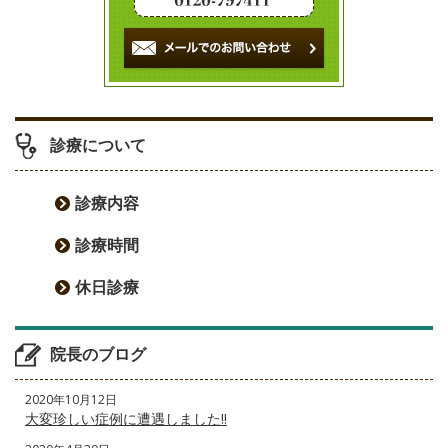
シ
ョ
ン
診療について
診療内容
診療時間
休日診療
院長のブログ
2020年10月12日
大変珍しい症例に遭遇しました‼️